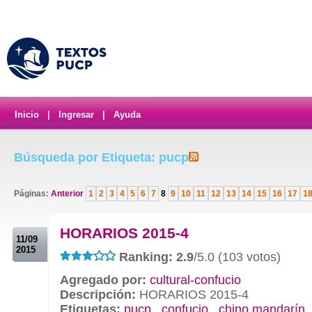
Inicio
|
Ingresar
|
Ayuda
Búsqueda por Etiqueta: pucp
Páginas:
Anterior
1
2
3
4
5
6
7
8
9
10
11
12
13
14
15
16
17
1
.
HORARIOS 2015-4
11/09
2015
Ranking: 2.9
/5.0 (103 votos)
Agregado por:
cultural-confucio
Descripción:
HORARIOS 2015-4
Etiquetas:
pucp
,
confucio
,
chino mandarín