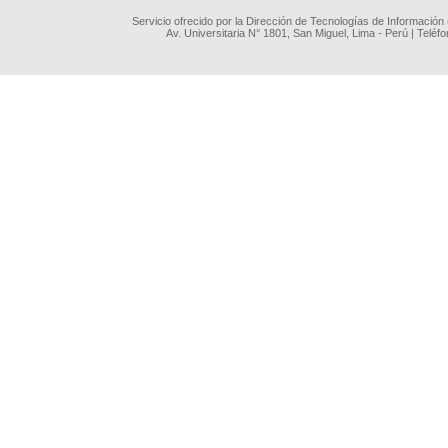
Servicio ofrecido por la Dirección de Tecnologías de Información
Av. Universitaria N° 1801, San Miguel, Lima - Perú | Teléf