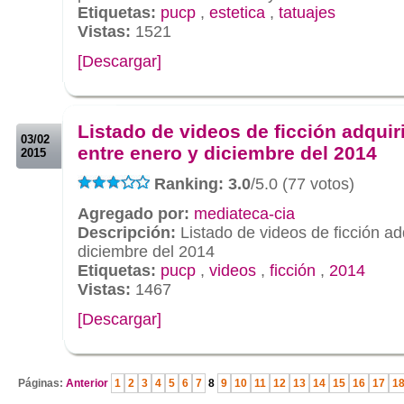
Etiquetas:
pucp
,
estetica
,
tatuajes
Vistas:
1521
[Descargar]
.
.
Listado de videos de ficción adquir
03/02
entre enero y diciembre del 2014
2015
Ranking: 3.0
/5.0 (77 votos)
Agregado por:
mediateca-cia
Descripción:
Listado de videos de ficción ad
diciembre del 2014
Etiquetas:
pucp
,
videos
,
ficción
,
2014
Vistas:
1467
[Descargar]
.
Páginas:
Anterior
1
2
3
4
5
6
7
8
9
10
11
12
13
14
15
16
17
1