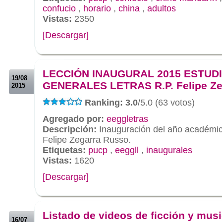
confucio
,
horario
,
china
,
adultos
Vistas:
2350
[Descargar]
.
.
LECCIÓN INAUGURAL 2015 ESTUD
19/08
GENERALES LETRAS R.P. Felipe Ze
2015
Ranking: 3.0
/5.0 (63 votos)
Agregado por:
eeggletras
Descripción:
Inauguración del año académic
Felipe Zegarra Russo.
Etiquetas:
pucp
,
eeggll
,
inaugurales
Vistas:
1620
[Descargar]
.
.
Listado de videos de ficción y mus
16/07