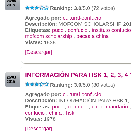
03/06
2015
Ranking: 3.0
/5.0 (72 votos)
Agregado por:
cultural-confucio
Descripción:
MOFCOM SCHOLARSHIP 20
Etiquetas:
pucp
,
confucio
,
instituto confucio
mofcom scholarship
,
becas a china
Vistas:
1838
[Descargar]
.
.
INFORMACIÓN PARA HSK 1, 2, 3, 4 
26/03
2015
Ranking: 3.0
/5.0 (80 votos)
Agregado por:
cultural-confucio
Descripción:
INFORMACIÓN PARA HSK 1, 2,
Etiquetas:
pucp
,
confucio
,
chino mandarín
confucio
,
china
,
hsk
Vistas:
1978
[Descargar]