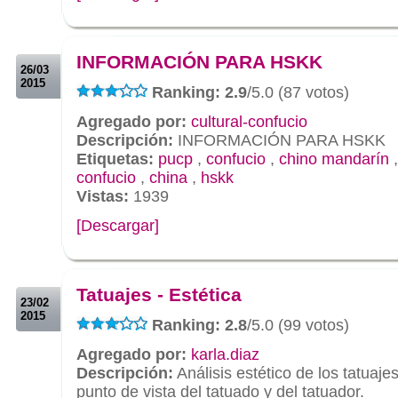
.
.
INFORMACIÓN PARA HSKK
26/03
2015
Ranking: 2.9
/5.0 (87 votos)
Agregado por:
cultural-confucio
Descripción:
INFORMACIÓN PARA HSKK
Etiquetas:
pucp
,
confucio
,
chino mandarín
confucio
,
china
,
hskk
Vistas:
1939
[Descargar]
.
.
Tatuajes - Estética
23/02
2015
Ranking: 2.8
/5.0 (99 votos)
Agregado por:
karla.diaz
Descripción:
Análisis estético de los tatuaje
punto de vista del tatuado y del tatuador.