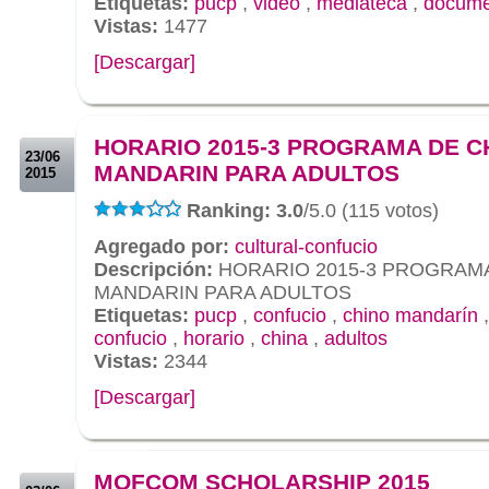
Etiquetas:
pucp
,
video
,
mediateca
,
docume
Vistas:
1477
[Descargar]
.
.
HORARIO 2015-3 PROGRAMA DE C
23/06
MANDARIN PARA ADULTOS
2015
Ranking: 3.0
/5.0 (115 votos)
Agregado por:
cultural-confucio
Descripción:
HORARIO 2015-3 PROGRAMA
MANDARIN PARA ADULTOS
Etiquetas:
pucp
,
confucio
,
chino mandarín
confucio
,
horario
,
china
,
adultos
Vistas:
2344
[Descargar]
.
.
MOFCOM SCHOLARSHIP 2015