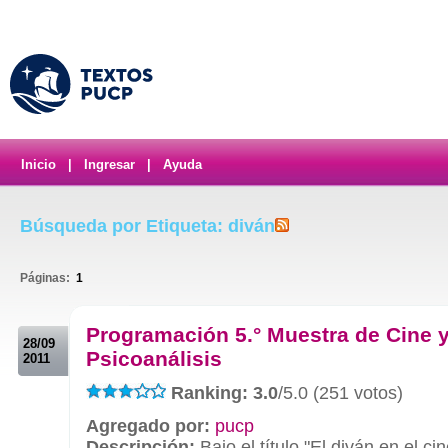
Inicio
|
Ingresar
|
Ayuda
Búsqueda por Etiqueta: diván
Páginas:
1
.
Programación 5.° Muestra de Cine 
28/09
Psicoanálisis
2011
Ranking: 3.0
/5.0 (251 votos)
Agregado por:
pucp
Descripción:
Bajo el título "El diván en el c