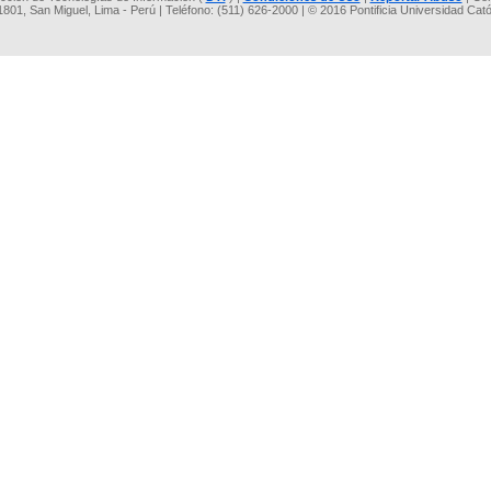
 1801, San Miguel, Lima - Perú | Teléfono: (511) 626-2000 | © 2016 Pontificia Universidad Cat