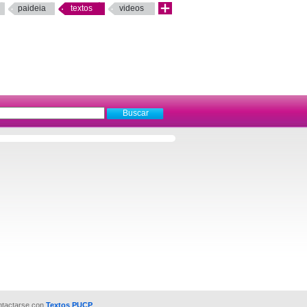
paideia
textos
videos
ntactarse con
Textos PUCP