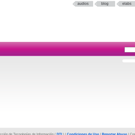
audios
blog
elabs
rección de Tecnologías de Información (
DTI
) |
Condiciones de Uso
|
Reportar Abuso
| Co