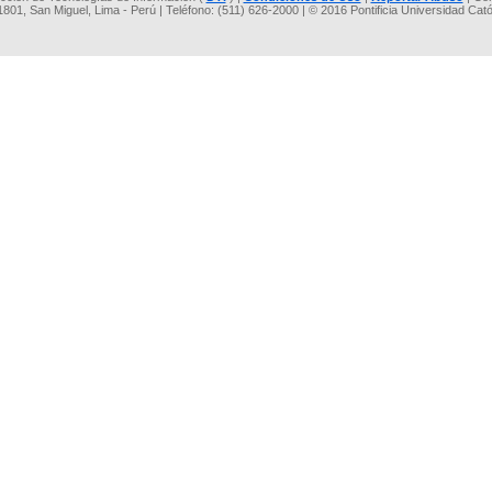
 1801, San Miguel, Lima - Perú | Teléfono: (511) 626-2000 | © 2016 Pontificia Universidad Cat