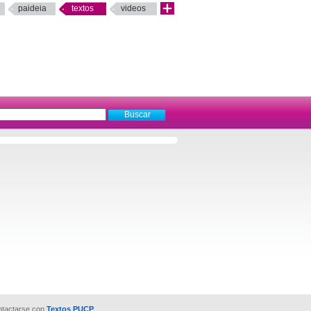
paideia
textos
videos
ntactarse con
Textos PUCP