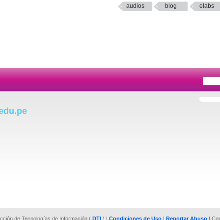
audios
blog
elabs
.edu.pe
rección de Tecnologías de Información (
DTI
) |
Condiciones de Uso
|
Reportar Abuso
| Co