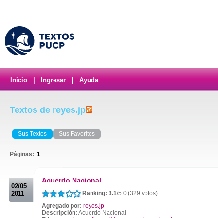
Inicio
|
Ingresar
|
Ayuda
Textos de reyes.jp
Sus Textos
Sus Favoritos
Páginas:
1
.
Acuerdo Nacional
02/05
2011
Ranking: 3.1
/5.0 (329 votos)
Agregado por:
reyes.jp
Descripción:
Acuerdo Nacional