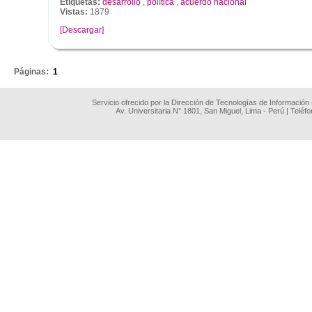
Etiquetas:
desarrollo
,
política
,
acuerdo nacional
Vistas:
1879
[Descargar]
.
Páginas:
1
Servicio ofrecido por la Dirección de Tecnologías de Información
Av. Universitaria N° 1801, San Miguel, Lima - Perú | Teléf