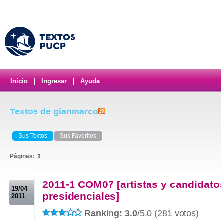
Inicio
|
Ingresar
|
Ayuda
Textos de gianmarco
Sus Textos
Sus Favoritos
Páginas:
1
.
2011-1 COM07 [artistas y candidato
19/04
presidenciales]
2011
Ranking: 3.0
/5.0 (281 votos)