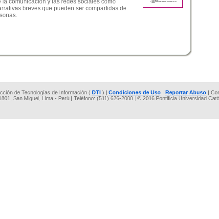
e la comunicación y las redes sociales como
narrativas breves que pueden ser compartidas de
rsonas.
rección de Tecnologías de Información (
DTI
) |
Condiciones de Uso
|
Reportar Abuso
| Co
 1801, San Miguel, Lima - Perú | Teléfono: (511) 626-2000 | © 2016 Pontificia Universidad Cat