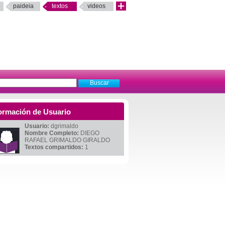
paideia
textos
videos
ormación de Usuario
Usuario:
dgrimaldo
Nombre Completo:
DIEGO
RAFAEL GRIMALDO GIRALDO
Textos compartidos:
1