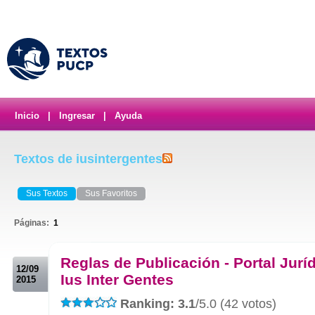
Inicio
|
Ingresar
|
Ayuda
Textos de iusintergentes
Sus Textos
Sus Favoritos
Páginas:
1
.
Reglas de Publicación - Portal Jurí
12/09
Ius Inter Gentes
2015
Ranking: 3.1
/5.0 (42 votos)