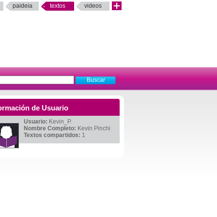
paideia
textos
videos
ormación de Usuario
Usuario:
Kevin_P.
Nombre Completo:
Kevin Pinchi
Textos compartidos:
1