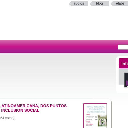
audios
blog
elabs
Inf
 LATINOAMERICANA, DOS PUNTOS
 INCLUSION SOCIAL
(64 votos)