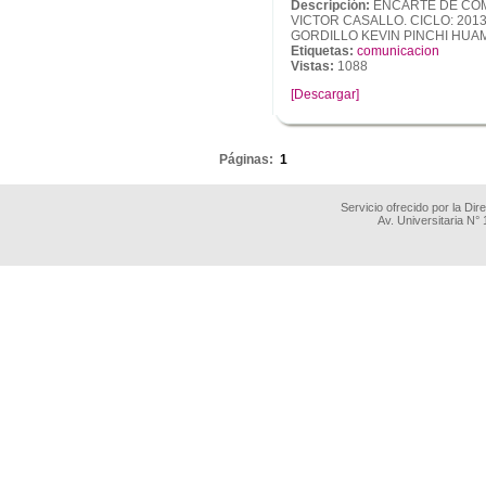
Descripción:
ENCARTE DE COM
VICTOR CASALLO. CICLO: 201
GORDILLO KEVIN PINCHI HUA
Etiquetas:
comunicacion
Vistas:
1088
[Descargar]
.
Páginas:
1
Servicio ofrecido por la Di
Av. Universitaria N°