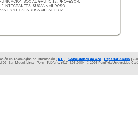
UNICACION SOCIAL GRUPO 12. PROFESOR:
3-2 INTEGRANTES: SUSANA VILDOSO
MAN CYNTHIA LA ROSA VILLACORTA
rección de Tecnologías de Información (
DTI
) |
Condiciones de Uso
|
Reportar Abuso
| Co
 1801, San Miguel, Lima - Perú | Teléfono: (511) 626-2000 | © 2016 Pontificia Universidad Cat