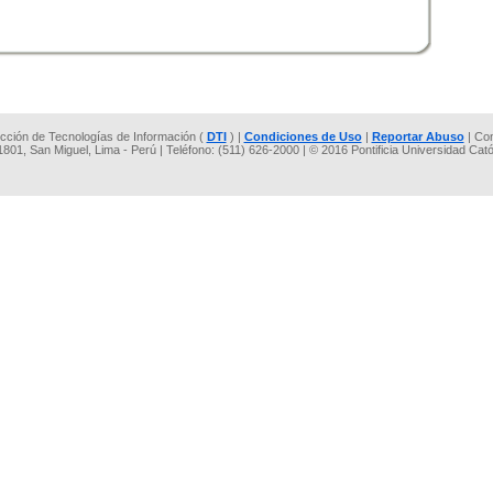
rección de Tecnologías de Información (
DTI
) |
Condiciones de Uso
|
Reportar Abuso
| Co
 1801, San Miguel, Lima - Perú | Teléfono: (511) 626-2000 | © 2016 Pontificia Universidad Cat