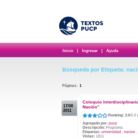
Inicio
|
Ingresar
|
Ayuda
Búsqueda por Etiqueta: nac
Páginas:
1
.
Coloquio Interdisciplinar
17/08
Nación”
2011
Ranking: 3.0
/5.0
Agregado por:
pucp
Descripción:
Programa.
Etiquetas:
universidad
,
nacion
,
Vistas:
1811