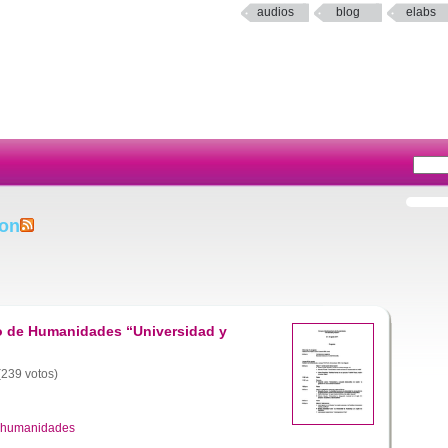
audios
blog
elabs
ion
io de Humanidades “Universidad y
 (239 votos)
humanidades