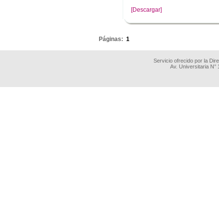
[Descargar]
.
Páginas:
1
Servicio ofrecido por la Di
Av. Universitaria N°