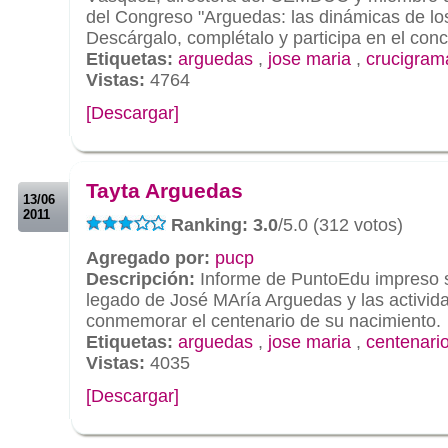
del Congreso "Arguedas: las dinámicas de los
Descárgalo, complétalo y participa en el conc
Etiquetas:
arguedas
,
jose maria
,
crucigram
Vistas:
4764
[Descargar]
.
.
Tayta Arguedas
13/06
2011
Ranking: 3.0
/5.0 (312 votos)
Agregado por:
pucp
Descripción:
Informe de PuntoEdu impreso s
legado de José MAría Arguedas y las activid
conmemorar el centenario de su nacimiento.
Etiquetas:
arguedas
,
jose maria
,
centenari
Vistas:
4035
[Descargar]
.