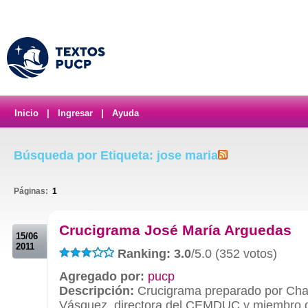
Inicio
|
Ingresar
|
Ayuda
Búsqueda por Etiqueta: jose maria
Páginas:
1
.
Crucigrama José María Arguedas
15/06
2011
Ranking: 3.0
/5.0 (352 votos)
Agregado por:
pucp
Descripción:
Crucigrama preparado por Cha
Vásquez, directora del CEMDUC y miembro d