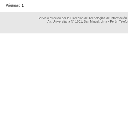
Páginas:
1
Servicio ofrecido por la Dirección de Tecnologías de Información
Av. Universitaria N° 1801, San Miguel, Lima - Perú | Teléf