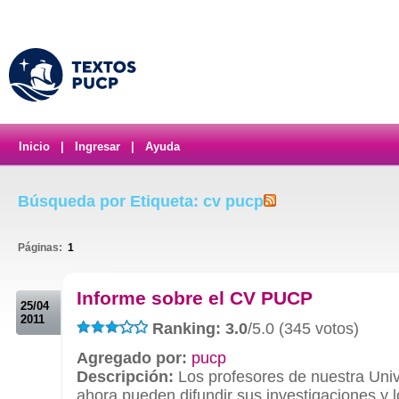
Inicio
|
Ingresar
|
Ayuda
Búsqueda por Etiqueta: cv pucp
Páginas:
1
.
Informe sobre el CV PUCP
25/04
2011
Ranking: 3.0
/5.0 (345 votos)
Agregado por:
pucp
Descripción:
Los profesores de nuestra Uni
ahora pueden difundir sus investigaciones y 