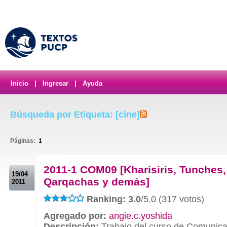
Inicio
|
Ingresar
|
Ayuda
Búsqueda por Etiqueta: [cine]
Páginas:
1
.
2011-1 COM09 [Kharisiris, Tunches,
19/04
Qarqachas y demás]
2011
Ranking: 3.0
/5.0 (317 votos)
Agregado por:
angie.c.yoshida
Descripción:
Trabajo del curso de Comunicac