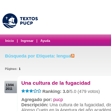
Inicio
|
Ingresar
|
Ayuda
Búsqueda por Etiqueta: lengua
Páginas:
1
.
Una cultura de la fugacidad
13/04
2011
Ranking: 3.0
/5.0 (479 votos)
Agregado por:
pucp
Descripción:
Una cultura de la fugacidad, di
Alonso Cueto en la Apertura del año académi