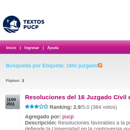
Inicio
|
Ingresar
|
Ayuda
Búsqueda por Etiqueta: 16to juzgado
Páginas:
1
.
Resoluciones del 16 Juzgado Civil
11/04
2011
Ranking: 2.9
/5.0 (384 votos)
Agregado por:
pucp
Descripción:
Resoluciones favorables a la p
defiende la Universidad en la controversia q