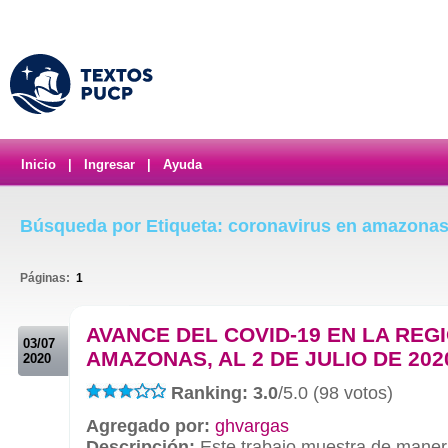
Inicio
|
Ingresar
|
Ayuda
Búsqueda por Etiqueta: coronavirus en amazona
Páginas:
1
.
AVANCE DEL COVID-19 EN LA REG
03/07
AMAZONAS, AL 2 DE JULIO DE 202
2020
Ranking: 3.0
/5.0 (98 votos)
Agregado por:
ghvargas
Descripción:
Este trabajo muestra de maner