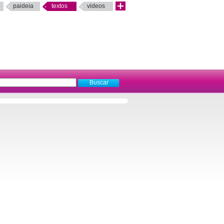
paideia
textos
videos