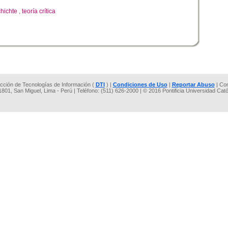
hichte
,
teoría crítica
rección de Tecnologías de Información (
DTI
) |
Condiciones de Uso
|
Reportar Abuso
| Co
 1801, San Miguel, Lima - Perú | Teléfono: (511) 626-2000 | © 2016 Pontificia Universidad Cat