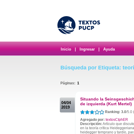
Inicio
|
Ingresar
|
Ayuda
Búsqueda por Etiqueta: teorí
Páginas:
1
.
Situando la Seinsgeschich
04/04
de izquierda (Kurt Mertel)
2019
Ranking: 3.0
/5.0 
Agregado por:
textosCIphER
Descripción:
Artículo que discute
en la teoría crítica Heideggerian
heidegger temprano y tardío, par