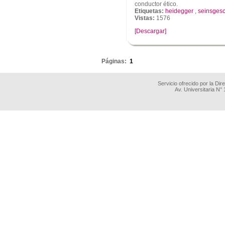
conductor ético.
Etiquetas:
heidegger
,
seinsgesc
Vistas:
1576
[Descargar]
.
Páginas:
1
Servicio ofrecido por la Di
Av. Universitaria N°