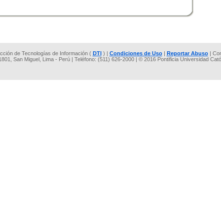
rección de Tecnologías de Información (
DTI
) |
Condiciones de Uso
|
Reportar Abuso
| Co
 1801, San Miguel, Lima - Perú | Teléfono: (511) 626-2000 | © 2016 Pontificia Universidad Cat