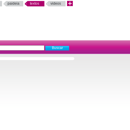
paideia
textos
videos