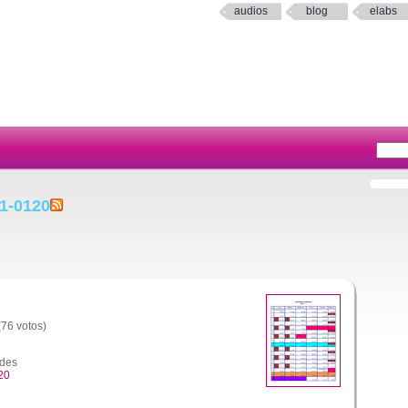
audios
blog
elabs
q1-0120
(76 votos)
ades
20