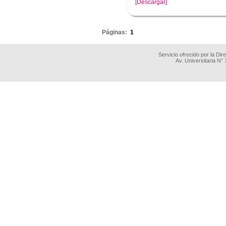
[Descargar]
.
Páginas:
1
Servicio ofrecido por la Di
Av. Universitaria N°