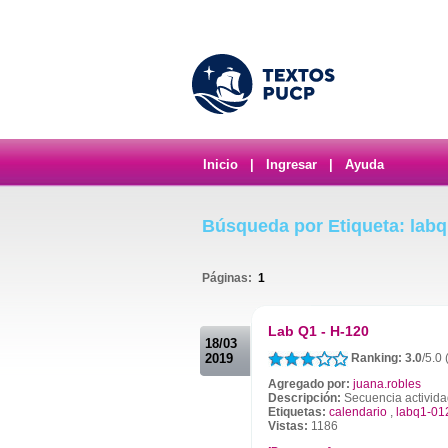
Inicio
|
Ingresar
|
Ayuda
Búsqueda por Etiqueta: lab
Páginas:
1
.
Lab Q1 - H-120
18/03
2019
Ranking: 3.0
/5.0 
Agregado por:
juana.robles
Descripción:
Secuencia activid
Etiquetas:
calendario
,
labq1-01
Vistas:
1186