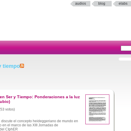
audios
blog
elabs
y tiempo
n Ser y Tiempo: Ponderaciones a la luz
ubio)
(53 votos)
lo discute el concepto heideggeriano de mundo en
 en el marco de las XIII Jornadas de
del CIphER