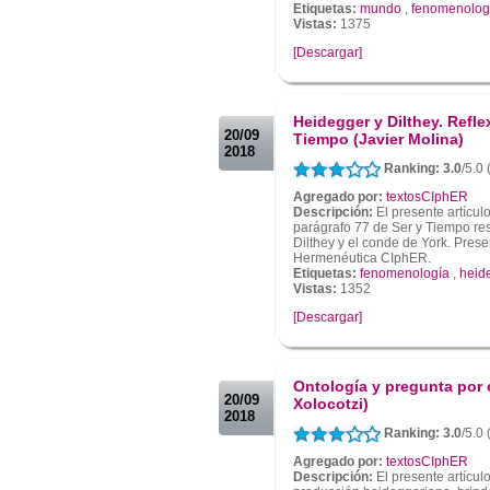
Etiquetas:
mundo
,
fenomenolog
Vistas:
1375
[Descargar]
.
.
Heidegger y Dilthey. Refle
20/09
Tiempo (Javier Molina)
2018
Ranking: 3.0
/5.0 
Agregado por:
textosCIphER
Descripción:
El presente artícul
parágrafo 77 de Ser y Tiempo res
Dilthey y el conde de York. Pres
Hermenéutica CIphER.
Etiquetas:
fenomenología
,
heid
Vistas:
1352
[Descargar]
.
.
Ontología y pregunta por e
20/09
Xolocotzi)
2018
Ranking: 3.0
/5.0 
Agregado por:
textosCIphER
Descripción:
El presente artículo