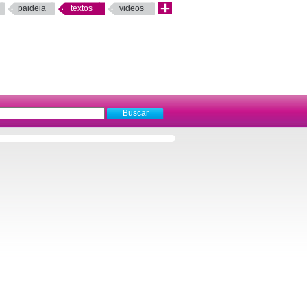
paideia
textos
videos