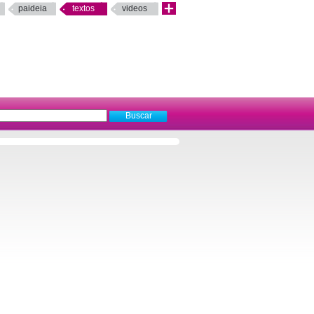
paideia
textos
videos