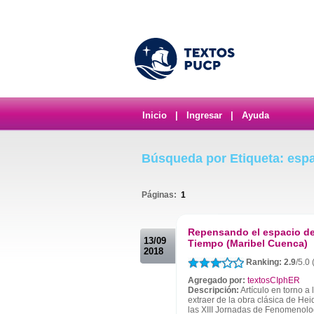
Inicio
|
Ingresar
|
Ayuda
Búsqueda por Etiqueta: esp
Páginas:
1
.
Repensando el espacio de
13/09
Tiempo (Maribel Cuenca)
2018
Ranking: 2.9
/5.0 
Agregado por:
textosCIphER
Descripción:
Artículo en torno a
extraer de la obra clásica de He
las XIII Jornadas de Fenomenolo