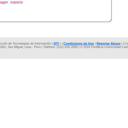
egger
,
espacio
rección de Tecnologías de Información (
DTI
) |
Condiciones de Uso
|
Reportar Abuso
| Co
 1801, San Miguel, Lima - Perú | Teléfono: (511) 626-2000 | © 2016 Pontificia Universidad Cat