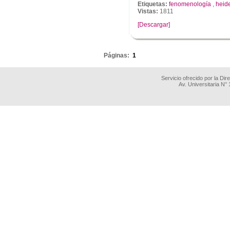
Etiquetas:
fenomenología
,
heid
Vistas:
1811
[Descargar]
.
Páginas:
1
Servicio ofrecido por la Di
Av. Universitaria N°