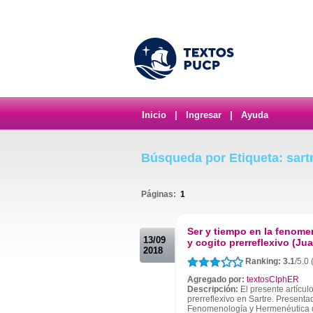
Inicio
|
Ingresar
|
Ayuda
Búsqueda por Etiqueta: sart
Páginas:
1
.
Ser y tiempo en la fenome
13/09
y cogito prerreflexivo (Ju
2018
Ranking: 3.1
/5.0 
Agregado por:
textosCIphER
Descripción:
El presente artícul
prerreflexivo en Sartre. Presenta
Fenomenología y Hermenéutica 