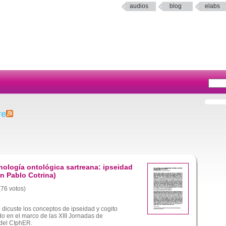
audios
blog
elabs
re
nología ontológica sartreana: ipseidad
an Pablo Cotrina)
(76 votos)
o dicuste los conceptos de ipseidad y cogito
do en el marco de las XIII Jornadas de
del CIphER.