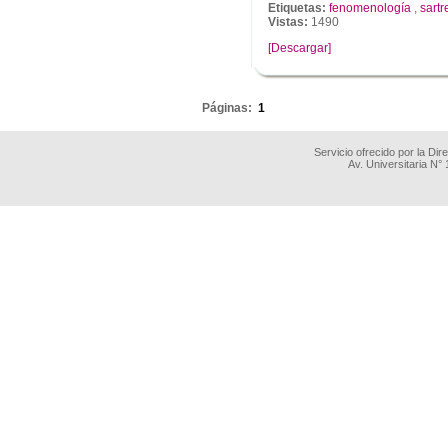
Etiquetas:
fenomenología
,
sartr
Vistas:
1490
[Descargar]
.
Páginas:
1
Servicio ofrecido por la Di
Av. Universitaria N°