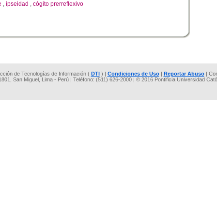
e
,
ipseidad
,
cógito prerreflexivo
rección de Tecnologías de Información (
DTI
) |
Condiciones de Uso
|
Reportar Abuso
| Co
 1801, San Miguel, Lima - Perú | Teléfono: (511) 626-2000 | © 2016 Pontificia Universidad Cat