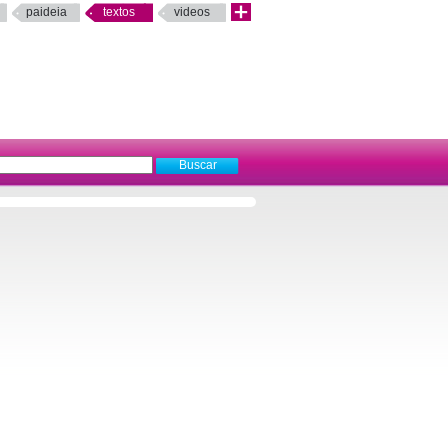
paideia
textos
videos