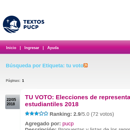
Inicio
|
Ingresar
|
Ayuda
Búsqueda por Etiqueta: tu voto
Páginas:
1
.
TU VOTO: Elecciones de represent
22/05
estudiantiles 2018
2018
Ranking: 2.9
/5.0 (72 votos)
Agregado por:
pucp
Descripción:
Propuestas y listas de los repr