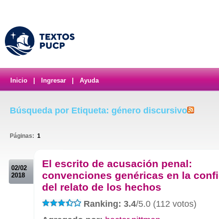
Inicio
|
Ingresar
|
Ayuda
Búsqueda por Etiqueta: género discursivo
Páginas:
1
.
El escrito de acusación penal:
02/02
convenciones genéricas en la conf
2018
del relato de los hechos
Ranking: 3.4
/5.0 (112 votos)