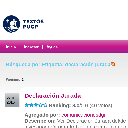
Inicio
|
Ingresar
|
Ayuda
Búsqueda por Etiqueta: declaración jurada
Páginas:
1
.
Declaración Jurada
27/01
2015
Ranking: 3.0
/5.0 (40 votos)
Agregado por:
comunicacionesdgi
Descripción:
Ver Declaración Jurada del/de 
investigador/a para trabajo de campo con pob