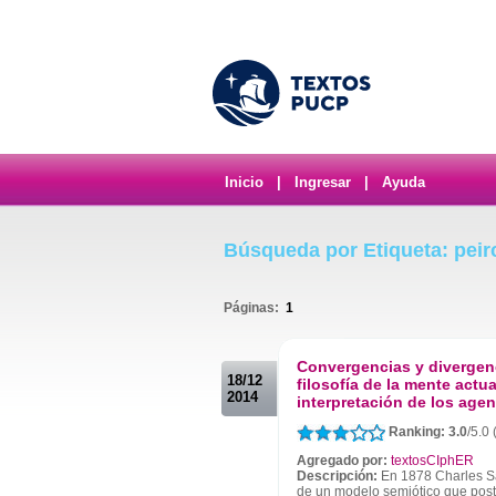
Inicio
|
Ingresar
|
Ayuda
Búsqueda por Etiqueta: peir
Páginas:
1
.
Convergencias y divergenc
18/12
filosofía de la mente actua
2014
interpretación de los age
Ranking: 3.0
/5.0 
Agregado por:
textosCIphER
Descripción:
En 1878 Charles Sa
de un modelo semiótico que post