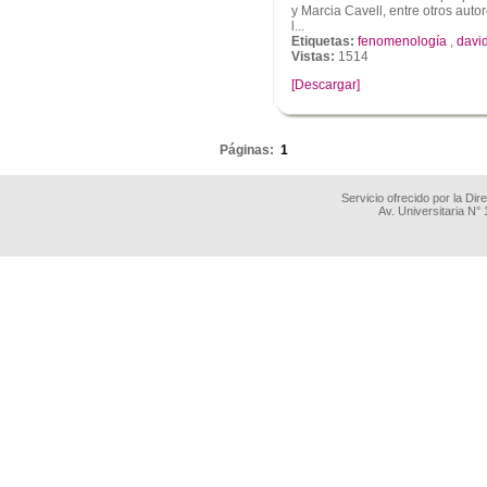
y Marcia Cavell, entre otros aut
l...
Etiquetas:
fenomenología
,
davi
Vistas:
1514
[Descargar]
.
Páginas:
1
Servicio ofrecido por la Di
Av. Universitaria N°