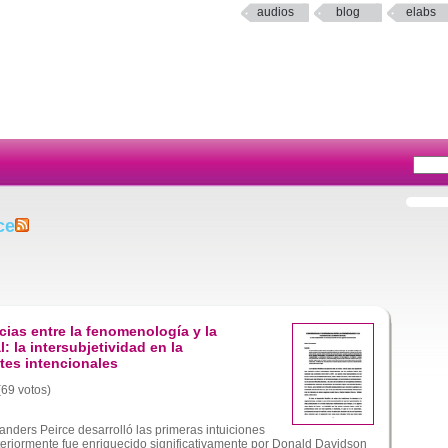
audios
blog
elabs
ce
ias entre la fenomenología y la
l: la intersubjetividad en la
ntes intencionales
(69 votos)
nders Peirce desarrolló las primeras intuiciones
eriormente fue enriquecido significativamente por Donald Davidson