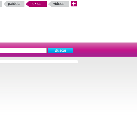
paideia
textos
videos