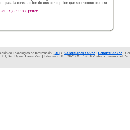
ores, para la construcción de una concepción que se propone explicar
dson
,
x jornadas
,
peirce
rección de Tecnologías de Información (
DTI
) |
Condiciones de Uso
|
Reportar Abuso
| Co
 1801, San Miguel, Lima - Perú | Teléfono: (511) 626-2000 | © 2016 Pontificia Universidad Cat