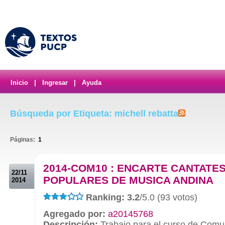
Inicio
|
Ingresar
|
Ayuda
Búsqueda por Etiqueta: michell rebatta
Páginas:
1
.
2014-COM10 : ENCARTE CANTATE
22/11
POPULARES DE MUSICA ANDINA
2014
Ranking: 3.2
/5.0 (93 votos)
Agregado por:
a20145768
Descripción:
Trabajo para el curso de Comu