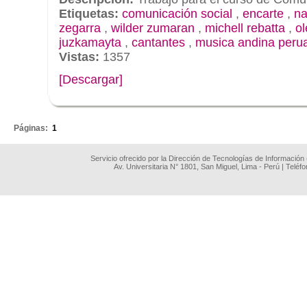
Etiquetas:
comunicación social
,
encarte
,
na
zegarra
,
wilder zumaran
,
michell rebatta
,
o
juzkamayta
,
cantantes
,
musica andina peru
Vistas:
1357
[Descargar]
.
Páginas:
1
Servicio ofrecido por la Dirección de Tecnologías de Información
Av. Universitaria N° 1801, San Miguel, Lima - Perú | Teléf