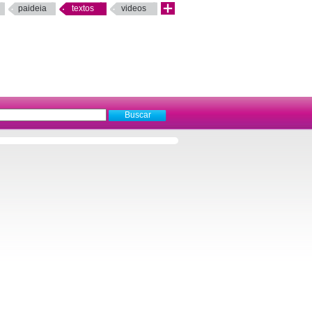
paideia
textos
videos