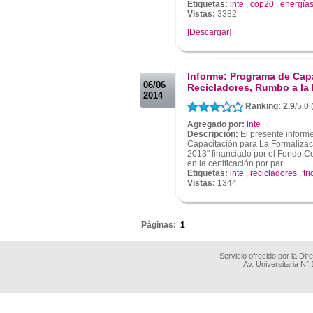
Etiquetas:
inte
,
cop20
,
energía
Vistas:
3382
[Descargar]
.
.
Informe: Programa de Capa
06/06
Recicladores, Rumbo a la
2014
Ranking: 2.9
/5.0 
Agregado por:
inte
Descripción:
El presente informe
Capacitación para La Formalizac
2013" financiado por el Fondo 
en la certificación por par...
Etiquetas:
inte
,
recicladores
,
tri
Vistas:
1344
.
Páginas:
1
Servicio ofrecido por la Di
Av. Universitaria N°