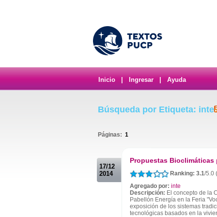
Inicio
|
Ingresar
|
Ayuda
Búsqueda por Etiqueta: inte
Páginas:
1
.
Propuestas Bioclimáticas 
17/12
2014
Ranking: 3.1
/5.0 
Agregado por:
inte
Descripción:
El concepto de la 
Pabellón Energía en la Feria "Vo
exposición de los sistemas tradic
tecnológicas basados en la vivien