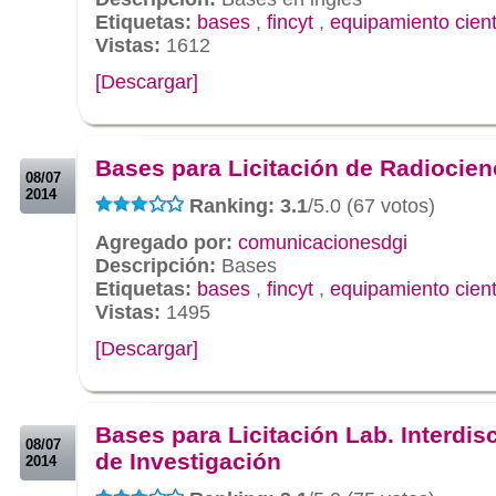
Etiquetas:
bases
,
fincyt
,
equipamiento cient
Vistas:
1612
[Descargar]
.
.
Bases para Licitación de Radiocien
08/07
2014
Ranking: 3.1
/5.0 (67 votos)
Agregado por:
comunicacionesdgi
Descripción:
Bases
Etiquetas:
bases
,
fincyt
,
equipamiento cient
Vistas:
1495
[Descargar]
.
.
Bases para Licitación Lab. Interdisc
08/07
de Investigación
2014