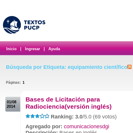
Inicio
|
Ingresar
|
Ayuda
Búsqueda por Etiqueta: equipamiento científico
Páginas:
1
.
Bases de Licitación para
01/08
Radiociencia(versión inglés)
2014
Ranking: 3.0
/5.0 (69 votos)
Agregado por:
comunicacionesdgi
Descripción:
Bases en inglés