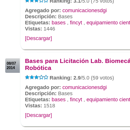
Ranking: 3.1
/5.0 (75 votos)
Agregado por:
comunicacionesdgi
Descripción:
Bases
Etiquetas:
bases
,
fincyt
,
equipamiento cient
Vistas:
1446
[Descargar]
.
.
Bases para Licitación Lab. Biomec
08/07
Robótica
2014
Ranking: 2.9
/5.0 (59 votos)
Agregado por:
comunicacionesdgi
Descripción:
Bases
Etiquetas:
bases
,
fincyt
,
equipamiento cient
Vistas:
1518
[Descargar]
.
.