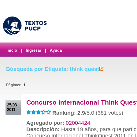
Inicio
|
Ingresar
|
Ayuda
Búsqueda por Etiqueta: think quest
Páginas:
1
.
Concurso internacional Think Ques
25/03
2011
Ranking: 2.9
/5.0 (381 votos)
Agregado por:
02004424
Descripción:
Hasta 19 años, para que partic
Concurso Internacional ThinkQuest 2011 en 