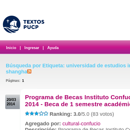
Inicio
|
Ingresar
|
Ayuda
Búsqueda por Etiqueta: universidad de estudios i
shangha
Páginas:
1
.
Programa de Becas Instituto Conf
20/03
2014 - Beca de 1 semestre académ
2014
Ranking: 3.0
/5.0 (83 votos)
Agregado por:
cultural-confucio
Descripción:
Programa de Becas Instituto 