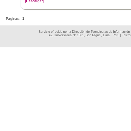
[Descargar]
.
Páginas:
1
Servicio ofrecido por la Dirección de Tecnologías de Información
Av. Universitaria N° 1801, San Miguel, Lima - Perú | Teléf