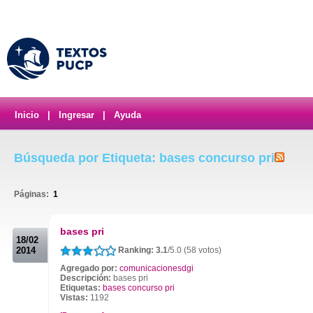
Inicio
|
Ingresar
|
Ayuda
Búsqueda por Etiqueta: bases concurso pri
Páginas:
1
.
bases pri
18/02
2014
Ranking: 3.1
/5.0 (58 votos)
Agregado por:
comunicacionesdgi
Descripción:
bases pri
Etiquetas:
bases concurso pri
Vistas:
1192