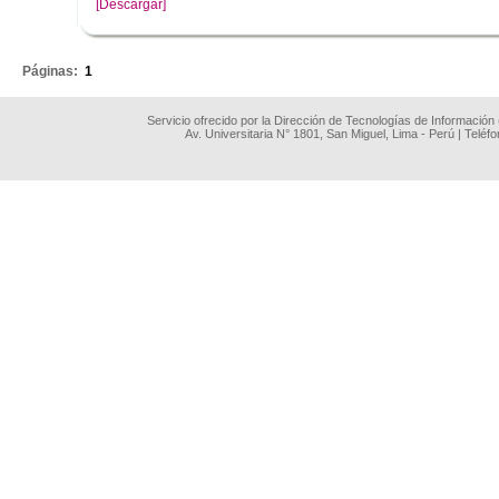
[Descargar]
.
Páginas:
1
Servicio ofrecido por la Dirección de Tecnologías de Información
Av. Universitaria N° 1801, San Miguel, Lima - Perú | Teléf