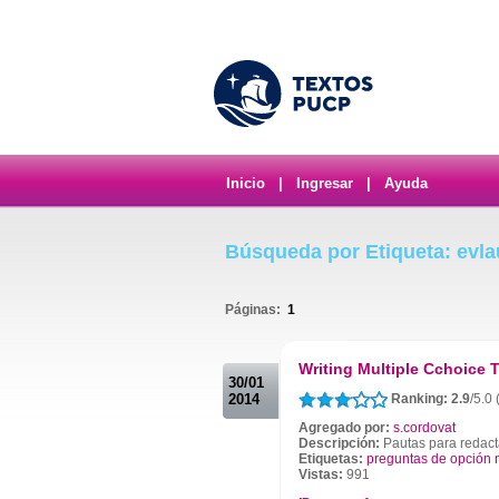
Inicio
|
Ingresar
|
Ayuda
Búsqueda por Etiqueta: evl
Páginas:
1
.
Writing Multiple Cchoice 
30/01
2014
Ranking: 2.9
/5.0 
Agregado por:
s.cordovat
Descripción:
Pautas para redacta
Etiquetas:
preguntas de opción m
Vistas:
991