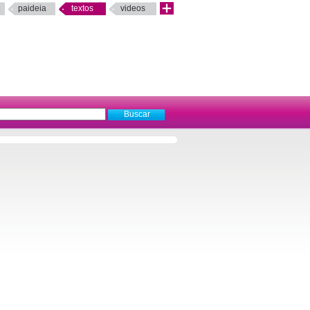
paideia
textos
videos