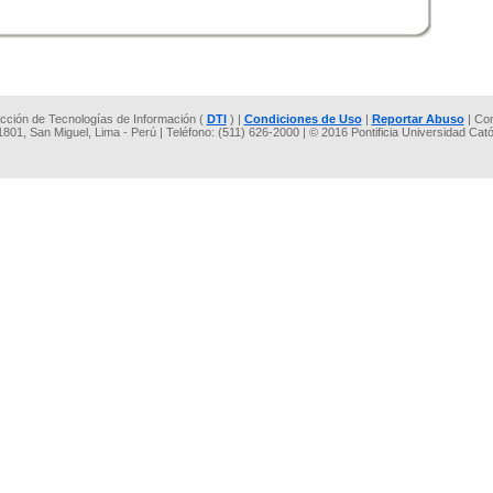
rección de Tecnologías de Información (
DTI
) |
Condiciones de Uso
|
Reportar Abuso
| Co
 1801, San Miguel, Lima - Perú | Teléfono: (511) 626-2000 | © 2016 Pontificia Universidad Cat