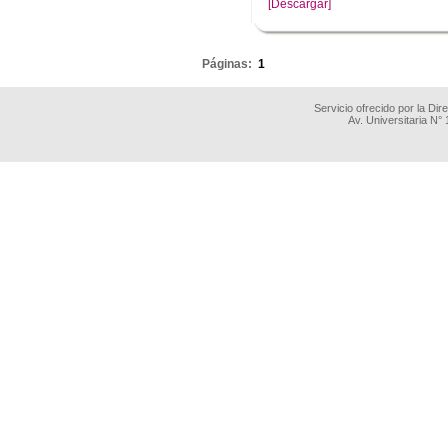
[Descargar]
.
Páginas:
1
Servicio ofrecido por la Di
Av. Universitaria N°