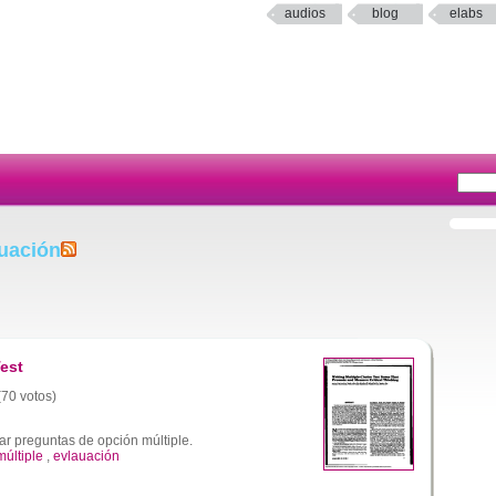
audios
blog
elabs
auación
Test
(70 votos)
r preguntas de opción múltiple.
últiple
,
evlauación