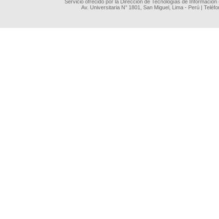
Servicio ofrecido por la Dirección de Tecnologías de Información
Av. Universitaria N° 1801, San Miguel, Lima - Perú | Teléf