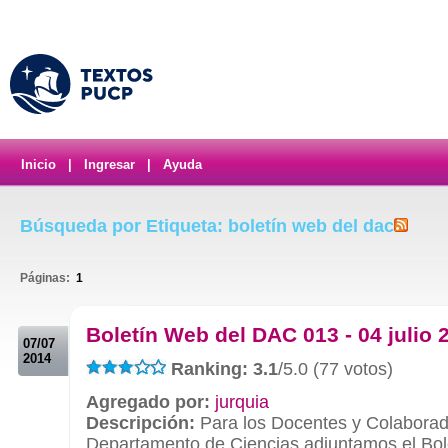
Inicio
|
Ingresar
|
Ayuda
Búsqueda por Etiqueta: boletín web del dac
Páginas:
1
.
Boletín Web del DAC 013 - 04 julio 
07/07
2014
Ranking: 3.1
/5.0 (77 votos)
Agregado por:
jurquia
Descripción:
Para los Docentes y Colaborad
Departamento de Ciencias adjuntamos el Bo