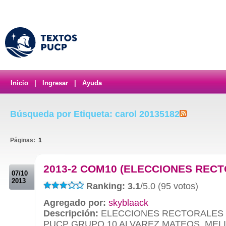
Inicio
|
Ingresar
|
Ayuda
Búsqueda por Etiqueta: carol 20135182
Páginas:
1
.
2013-2 COM10 (ELECCIONES REC
07/10
2013
Ranking: 3.1
/5.0 (95 votos)
Agregado por:
skyblaack
Descripción:
ELECCIONES RECTORALES 
PUCP GRUPO 10 ALVAREZ MATEOS, MELIS