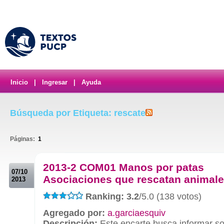
Inicio
|
Ingresar
|
Ayuda
Búsqueda por Etiqueta: rescate
Páginas:
1
.
2013-2 COM01 Manos por patas
07/10
Asociaciones que rescatan animal
2013
Ranking: 3.2
/5.0 (138 votos)
Agregado por:
a.garciaesquiv
Descripción:
Este encarte busca informar so