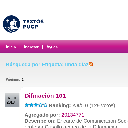
Inicio
|
Ingresar
|
Ayuda
Búsqueda por Etiqueta: linda díaz
Páginas:
1
.
Difmación 101
07/10
2013
Ranking: 2.9
/5.0 (129 votos)
Agregado por:
20134771
Descripción:
Encarte de Comunicación Socia
profesor Casallo acerca de la Difamación