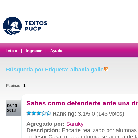
Inicio
|
Ingresar
|
Ayuda
Búsqueda por Etiqueta: albania gallo
Páginas:
1
.
Sabes como defenderte ante una d
06/10
2013
Ranking: 3.1
/5.0 (143 votos)
Agregado por:
Saruky
Descripción:
Encarte realizado por alumnas 
profesor Casallo para informarse acerca de l