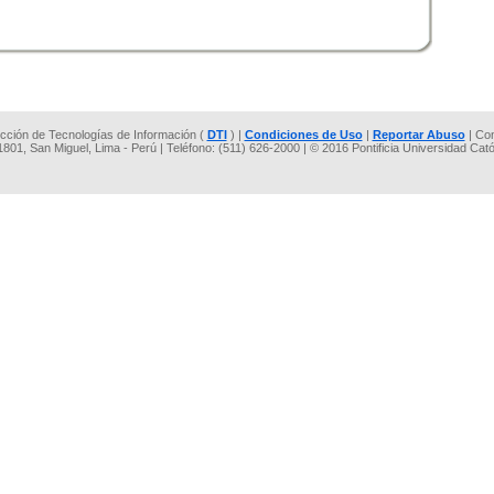
rección de Tecnologías de Información (
DTI
) |
Condiciones de Uso
|
Reportar Abuso
| Co
 1801, San Miguel, Lima - Perú | Teléfono: (511) 626-2000 | © 2016 Pontificia Universidad Cat