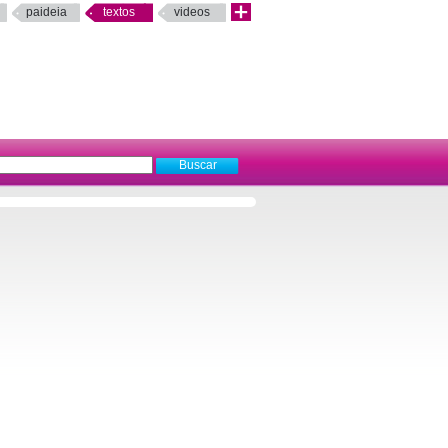
paideia
textos
videos