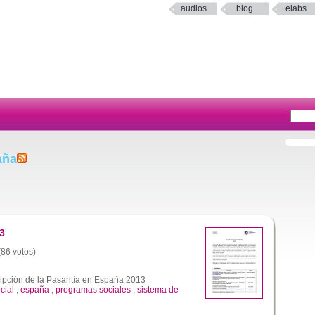
audios
blog
elabs
aña
3
(86 votos)
ripción de la Pasantía en España 2013
cial
,
españa
,
programas sociales
,
sistema de