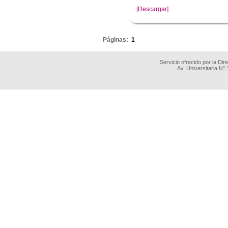
[Descargar]
.
Páginas:
1
Servicio ofrecido por la Di
Av. Universitaria N°