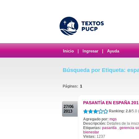
Inicio
|
Ingresar
|
Ayuda
Búsqueda por Etiqueta: esp
Páginas:
1
.
PASANTÍA EN ESPAÑA 201
27/06
2013
Ranking: 2.8
/5.0 
Agregado por:
mgs
Descripción:
Detalles de la insc
Etiquetas:
pasantía
,
gerencia so
bienestar
Vistas:
1237