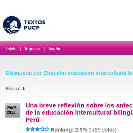
Inicio
|
Ingresar
|
Ayuda
Búsqueda por Etiqueta: educación intercultural bi
Páginas:
1
.
Una breve reflexión sobre los ante
29/05
de la educación intercultural biling
2013
Perú
Ranking: 2.9
/5.0 (89 votos)