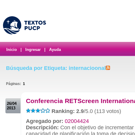
Inicio
|
Ingresar
|
Ayuda
Búsqueda por Etiqueta: internacioonal
Páginas:
1
.
Conferencia RETScreen Internation
26/04
2013
Ranking: 2.9
/5.0 (113 votos)
Agregado por:
02004424
Descripción:
Con el objetivo de incrementar 
capacidad de planificación,la toma de decisio