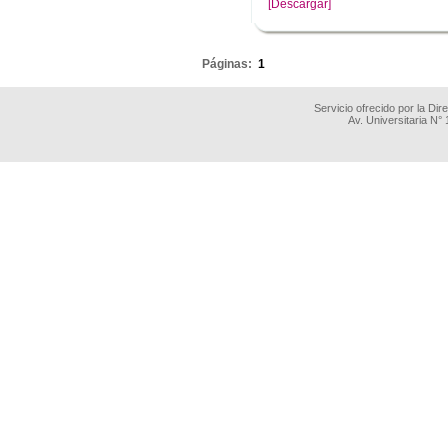
[Descargar]
.
Páginas:
1
Servicio ofrecido por la Di
Av. Universitaria N°