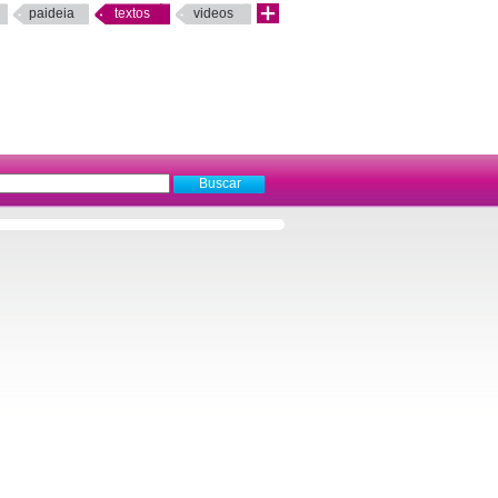
paideia
textos
videos