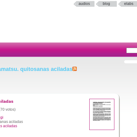
audios
blog
elabs
amatsu. quitosanas aciladas
iladas
(70 votos)
gi
anas aciladas
s aciladas