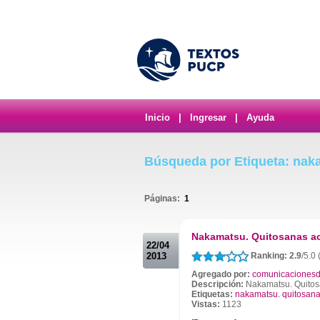
Inicio
|
Ingresar
|
Ayuda
Búsqueda por Etiqueta: nak
Páginas:
1
.
Nakamatsu. Quitosanas ac
22/04
2013
Ranking: 2.9
/5.0 
Agregado por:
comunicacionesd
Descripción:
Nakamatsu. Quitos
Etiquetas:
nakamatsu. quitosana
Vistas:
1123