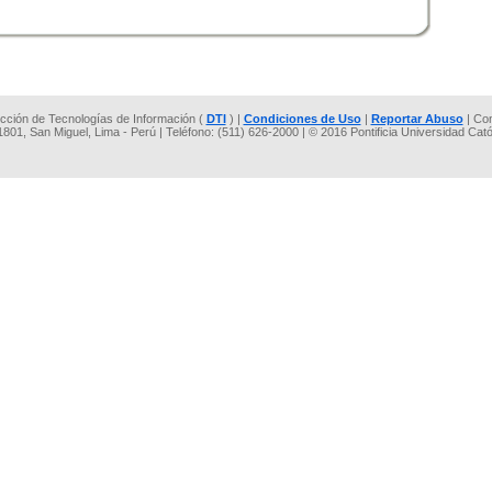
rección de Tecnologías de Información (
DTI
) |
Condiciones de Uso
|
Reportar Abuso
| Co
 1801, San Miguel, Lima - Perú | Teléfono: (511) 626-2000 | © 2016 Pontificia Universidad Cat