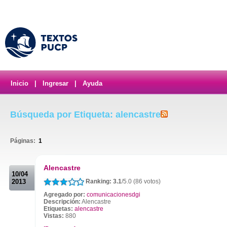
Inicio
|
Ingresar
|
Ayuda
Búsqueda por Etiqueta: alencastre
Páginas:
1
.
Alencastre
10/04
2013
Ranking: 3.1
/5.0 (86 votos)
Agregado por:
comunicacionesdgi
Descripción:
Alencastre
Etiquetas:
alencastre
Vistas:
880