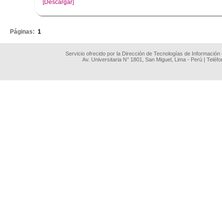
[Descargar]
.
Páginas:
1
Servicio ofrecido por la Dirección de Tecnologías de Información
Av. Universitaria N° 1801, San Miguel, Lima - Perú | Teléf