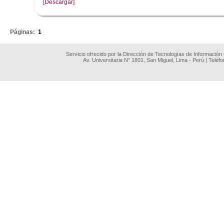
[Descargar]
.
Páginas:
1
Servicio ofrecido por la Dirección de Tecnologías de Información
Av. Universitaria N° 1801, San Miguel, Lima - Perú | Teléf