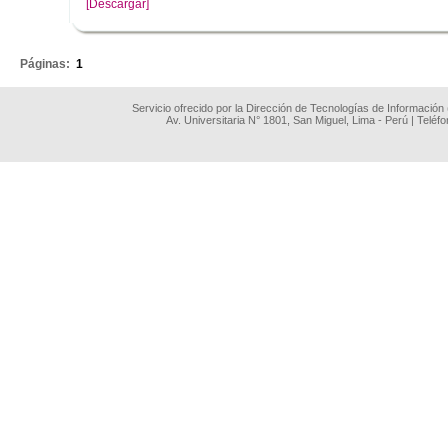
[Descargar]
.
Páginas:
1
Servicio ofrecido por la Dirección de Tecnologías de Información
Av. Universitaria N° 1801, San Miguel, Lima - Perú | Teléf