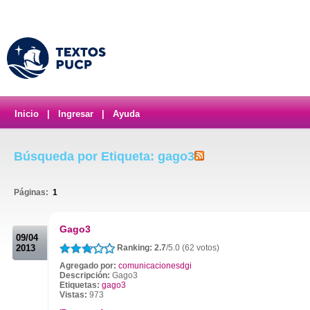
Inicio
|
Ingresar
|
Ayuda
Búsqueda por Etiqueta: gago3
Páginas:
1
.
Gago3
09/04
2013
Ranking: 2.7
/5.0 (62 votos)
Agregado por:
comunicacionesdgi
Descripción:
Gago3
Etiquetas:
gago3
Vistas:
973