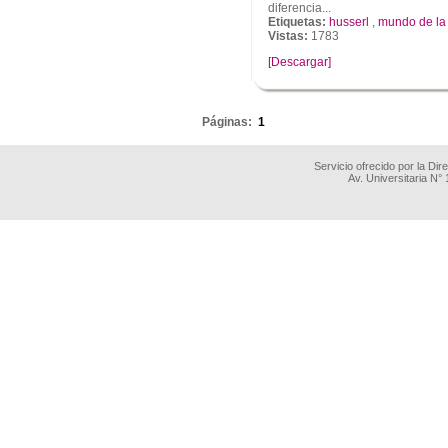
diferencia...
Etiquetas:
husserl
,
mundo de la
Vistas:
1783
[Descargar]
.
Páginas:
1
Servicio ofrecido por la Di
Av. Universitaria N°