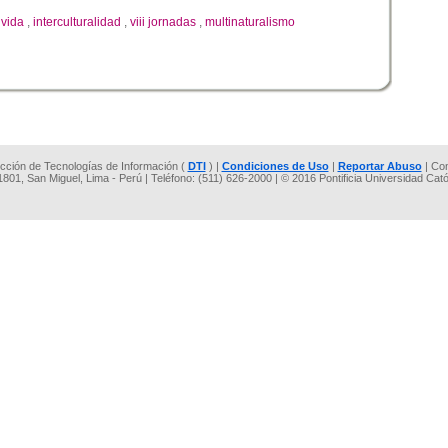
 vida
,
interculturalidad
,
viii jornadas
,
multinaturalismo
rección de Tecnologías de Información (
DTI
) |
Condiciones de Uso
|
Reportar Abuso
| Co
 1801, San Miguel, Lima - Perú | Teléfono: (511) 626-2000 | © 2016 Pontificia Universidad Cat