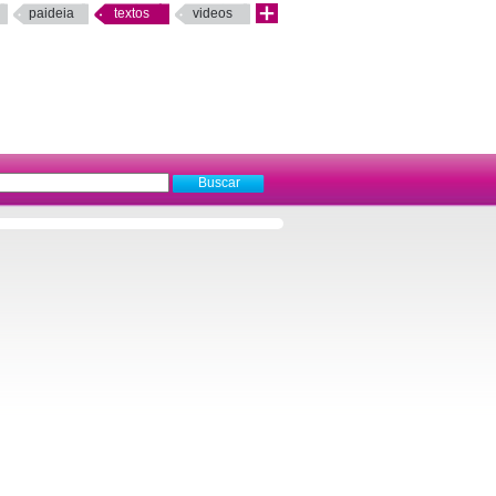
paideia
textos
videos