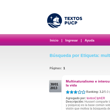
Inicio
|
Ingresar
|
Ayuda
Búsqueda por Etiqueta: mult
Páginas:
1
.
Multinaturalismo e intercu
30/01
la vida
2013
Ranking: 3.2
/5.0 
Agregado por:
textosCIphER
Descripción:
Husserl comparte la
y psíquica) es la base común sobr
visión que motiva la búsqueda de