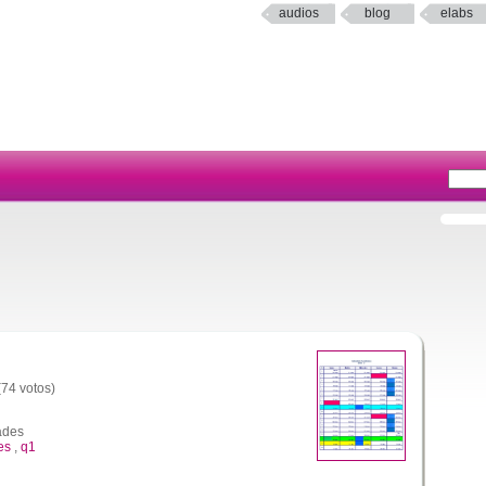
audios
blog
elabs
(74 votos)
ades
es
,
q1