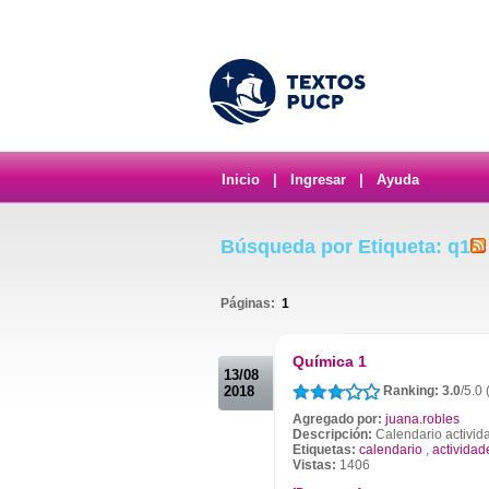
Inicio
|
Ingresar
|
Ayuda
Búsqueda por Etiqueta: q1
Páginas:
1
.
Química 1
13/08
2018
Ranking: 3.0
/5.0 
Agregado por:
juana.robles
Descripción:
Calendario activid
Etiquetas:
calendario
,
actividad
Vistas:
1406