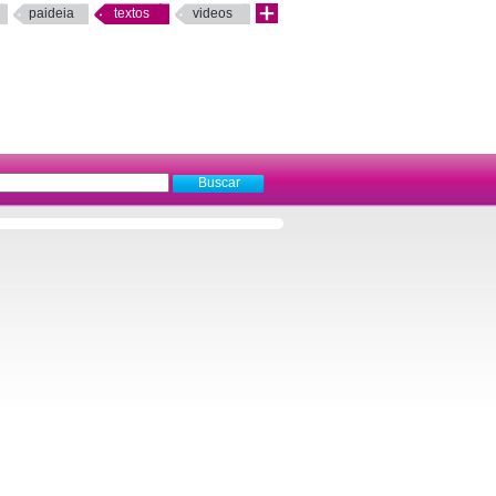
paideia
textos
videos