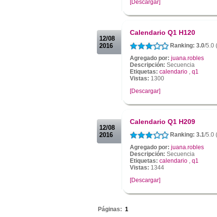
[Descargar]
.
.
Calendario Q1 H120
12/08
2016
Ranking: 3.0
/5.0 
Agregado por:
juana.robles
Descripción:
Secuencia
Etiquetas:
calendario
,
q1
Vistas:
1300
[Descargar]
.
.
Calendario Q1 H209
12/08
2016
Ranking: 3.1
/5.0 
Agregado por:
juana.robles
Descripción:
Secuencia
Etiquetas:
calendario
,
q1
Vistas:
1344
[Descargar]
.
Páginas:
1