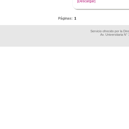
[Descargar]
.
Páginas:
1
Servicio ofrecido por la Di
Av. Universitaria N°