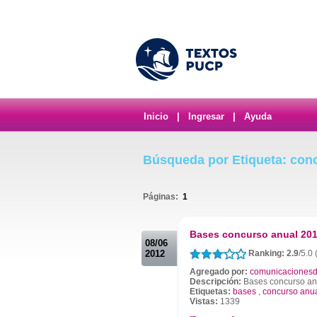
Inicio
|
Ingresar
|
Ayuda
Búsqueda por Etiqueta: con
Páginas:
1
.
Bases concurso anual 20
08/06
2012
Ranking: 2.9
/5.0
Agregado por:
comunicacionesd
Descripción:
Bases concurso an
Etiquetas:
bases
,
concurso anu
Vistas:
1339