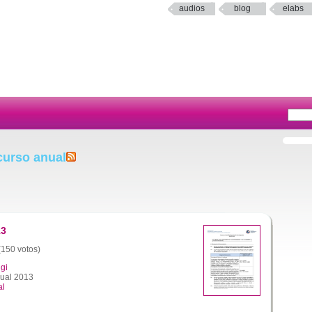
audios
blog
elabs
curso anual
13
 (150 votos)
gi
ual 2013
al