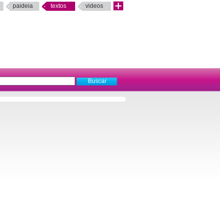
paideia
textos
videos