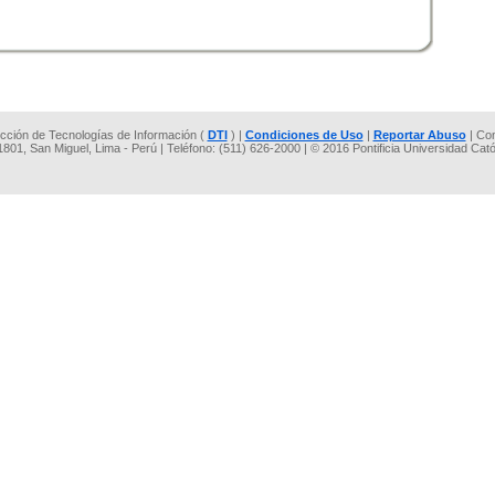
rección de Tecnologías de Información (
DTI
) |
Condiciones de Uso
|
Reportar Abuso
| Co
 1801, San Miguel, Lima - Perú | Teléfono: (511) 626-2000 | © 2016 Pontificia Universidad Cat