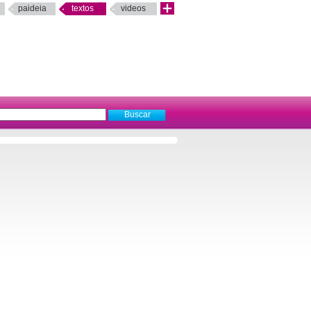
paideia
textos
videos