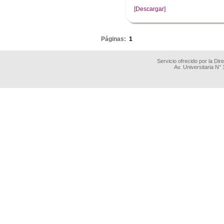
[Descargar]
.
Páginas:
1
Servicio ofrecido por la Di
Av. Universitaria N°