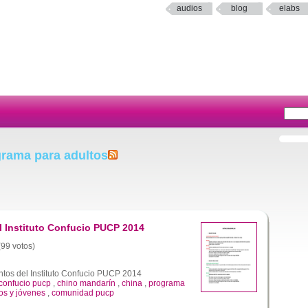
audios
blog
elabs
grama para adultos
l Instituto Confucio PUCP 2014
(99 votos)
ntos del Instituto Confucio PUCP 2014
o confucio pucp
,
chino mandarín
,
china
,
programa
os y jóvenes
,
comunidad pucp