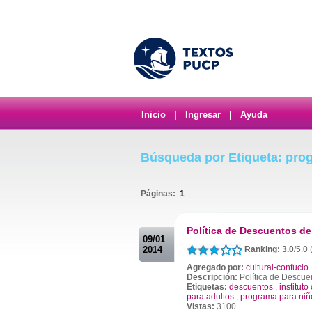
Inicio
|
Ingresar
|
Ayuda
Búsqueda por Etiqueta: pro
Páginas:
1
.
Política de Descuentos de
09/01
2014
Ranking: 3.0
/5.0 
Agregado por:
cultural-confucio
Descripción:
Política de Descue
Etiquetas:
descuentos
,
institut
para adultos
,
programa para niñ
Vistas:
3100