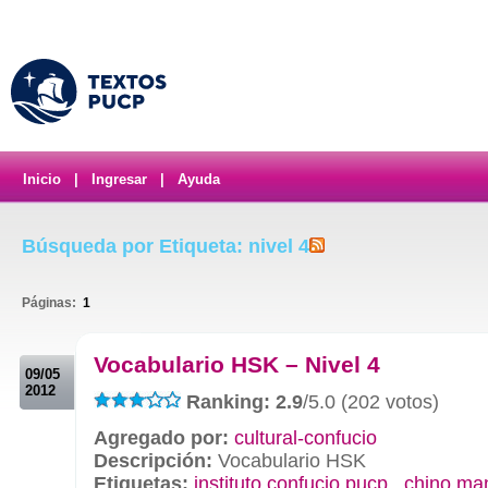
Inicio
|
Ingresar
|
Ayuda
Búsqueda por Etiqueta: nivel 4
Páginas:
1
.
Vocabulario HSK – Nivel 4
09/05
2012
Ranking: 2.9
/5.0 (202 votos)
Agregado por:
cultural-confucio
Descripción:
Vocabulario HSK
Etiquetas:
instituto confucio pucp
,
chino ma